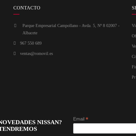
CONTACTO
S
Parque Empresarial Campollano - Avda. 5, Nº 8 02007 -
Vi
Albacete
Of
967 550 689
Ve
ventas@romovil.es
Ci
Fi
Pr
*
Email
 NOVEDADES NISSAN?
NTENDREMOS