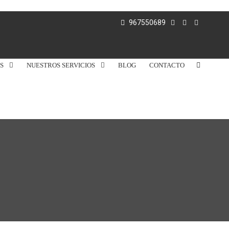
967550689
S
NUESTROS SERVICIOS
BLOG
CONTACTO