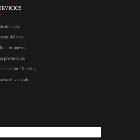
ERVICIOS
deollamada
ertas del mes
hículos nuevos
ta previa taller
nanciación / Renting
ueba de vehículo